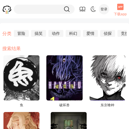
登录
下载app
分类
冒险
搞笑
动作
科幻
爱情
侦探
竞技
搜索结果
鱼
破坏兽
东京喰种