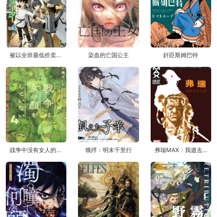
被以全班最低价卖掉的我，实际上数值最顶
染血的亡国公主
奸臣斯姆巴特
战争中没有女人的面容
饿殍：明末千里行
弗瑞MAX：我逝去的战争