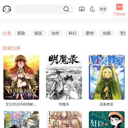
登录
下载app
分类
冒险
搞笑
动作
科幻
爱情
侦探
竞技
搜索结果
艾尔登法环剧情解析漫画
明魔录
战奏教室