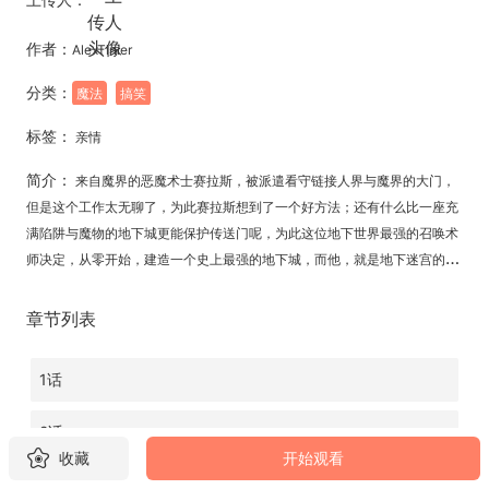
作者：
AlexTinier
分类：
魔法
搞笑
标签：
亲情
简介：
来自魔界的恶魔术士赛拉斯，被派遣看守链接人界与魔界的大门，
但是这个工作太无聊了，为此赛拉斯想到了一个好方法；还有什么比一座充
满陷阱与魔物的地下城更能保护传送门呢，为此这位地下世界最强的召唤术
师决定，从零开始，建造一个史上最强的地下城，而他，就是地下迷宫的守
卫者！
章节列表
1话
2话
收藏
开始观看
3话