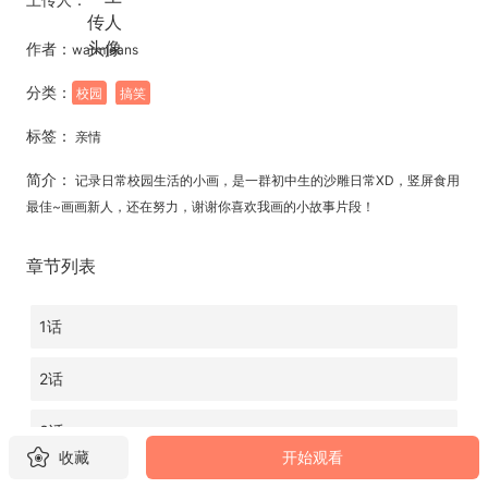
作者：
warmjeans
分类：
校园
搞笑
标签：
亲情
简介：
记录日常校园生活的小画，是一群初中生的沙雕日常XD，竖屏食用
最佳~画画新人，还在努力，谢谢你喜欢我画的小故事片段！
章节列表
1话
2话
3话
收藏
开始观看
4话