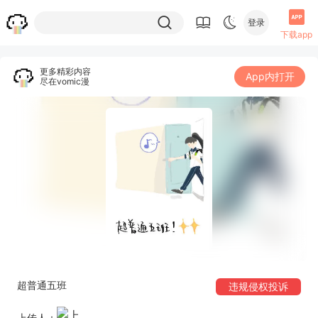
登录
下载app
更多精彩内容
App内打开
尽在vomic漫
超普通五班
违规侵权投诉
上传人：