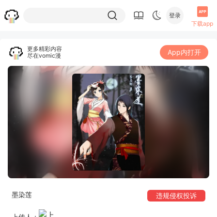
登录
下载app
更多精彩内容
App内打开
尽在vomic漫
墨染莲
违规侵权投诉
上传人：