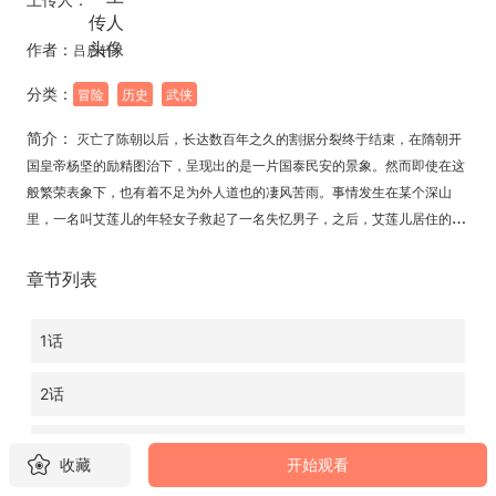
作者：
吕启轩
分类：
冒险
历史
武侠
简介：
灭亡了陈朝以后，长达数百年之久的割据分裂终于结束，在隋朝开
国皇帝杨坚的励精图治下，呈现出的是一片国泰民安的景象。然而即使在这
般繁荣表象下，也有着不足为外人道也的凄风苦雨。事情发生在某个深山
里，一名叫艾莲儿的年轻女子救起了一名失忆男子，之后，艾莲儿居住的村
庄竟遭到了数名武功高手和一只怪物的袭击，这个村庄究竟有着什么秘密？
艾莲儿的身份是什么？还有那个看似失忆的男子，又是何方神圣？
章节列表
1话
2话
3.1话
收藏
开始观看