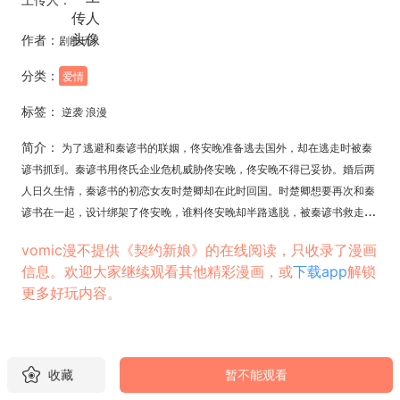
作者：
剧能玩
分类：
爱情
标签：
逆袭 浪漫
简介：
为了逃避和秦谚书的联姻，佟安晚准备逃去国外，却在逃走时被秦
谚书抓到。秦谚书用佟氏企业危机威胁佟安晚，佟安晚不得已妥协。婚后两
人日久生情，秦谚书的初恋女友时楚卿却在此时回国。时楚卿想要再次和秦
谚书在一起，设计绑架了佟安晚，谁料佟安晚却半路逃脱，被秦谚书救走，
两人感情升温。
vomic漫不提供《契约新娘》的在线阅读，只收录了漫画
信息。欢迎大家继续观看其他精彩漫画，或
下载app
解锁
更多好玩内容。
收藏
暂不能观看