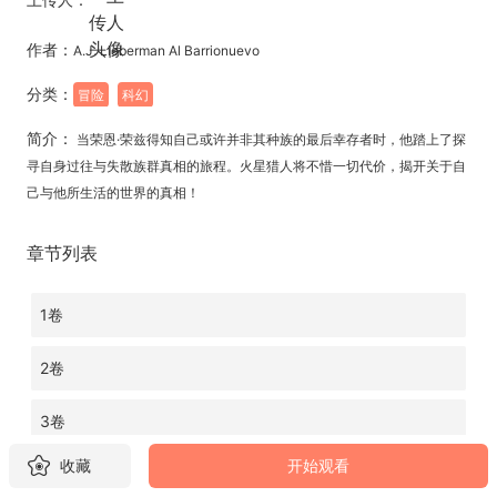
作者：
A.J. Lieberman Al Barrionuevo
分类：
冒险
科幻
简介：
当荣恩·荣兹得知自己或许并非其种族的最后幸存者时，他踏上了探
寻自身过往与失散族群真相的旅程。火星猎人将不惜一切代价，揭开关于自
己与他所生活的世界的真相！
章节列表
1卷
2卷
3卷
收藏
开始观看
4卷