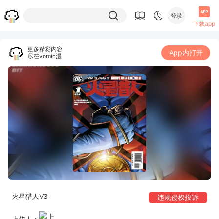
登录
下载app
更多精彩内容
App内打开
尽在vomic漫
火星猎人V3
违规侵权投诉
上传人：