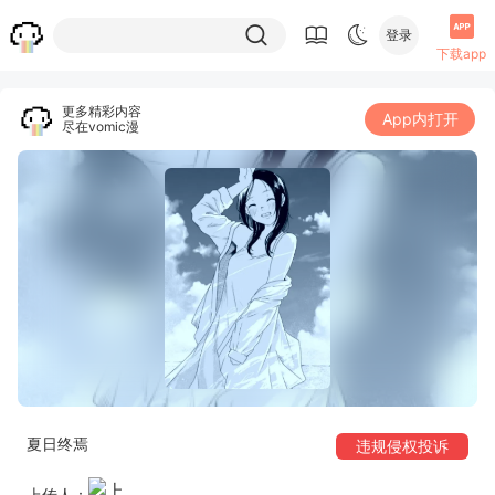
登录
下载app
更多精彩内容
App内打开
尽在vomic漫
夏日终焉
违规侵权投诉
上传人：