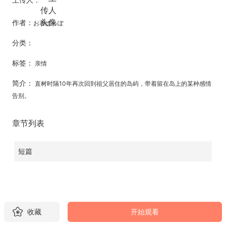
作者：
お著ぽっぽ
分类：
标签：
亲情
简介：
直树时隔10年再次回到祖父居住的岛屿，带着留在岛上的某种感情
告别。
章节列表
短篇
收藏
开始观看