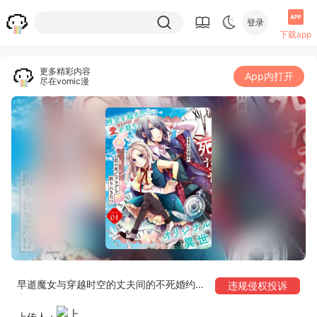
登录
下载app
更多精彩内容
App内打开
尽在vomic漫
早逝魔女与穿越时空的丈夫间的不死婚约
违规侵权投诉
之证
上传人：