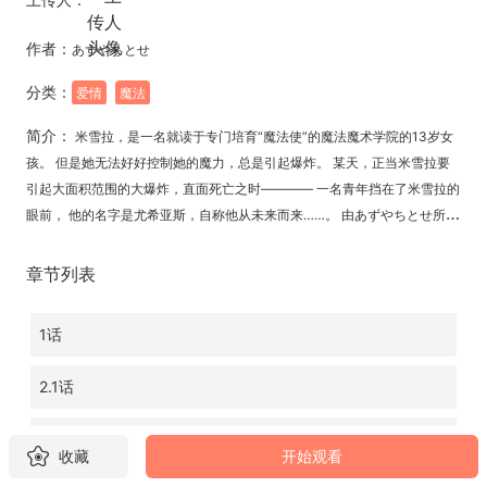
作者：
あずやちとせ
分类：
爱情
魔法
简介：
米雪拉，是一名就读于专门培育“魔法使”的魔法魔术学院的13岁女
孩。 但是她无法好好控制她的魔力，总是引起爆炸。 某天，正当米雪拉要
引起大面积范围的大爆炸，直面死亡之时―――― 一名青年挡在了米雪拉的
眼前， 他的名字是尤希亚斯，自称他从未来而来……。 由あずやちとせ所描
绘的，异世界原创恋爱喜剧☆
章节列表
1话
2.1话
2.2话
收藏
开始观看