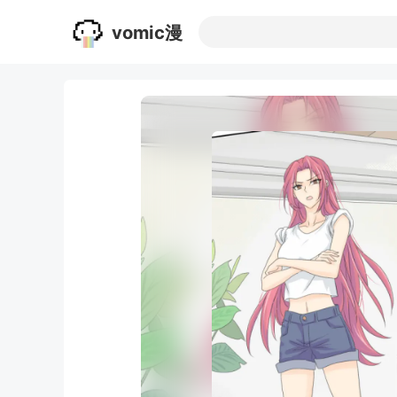
vomic漫