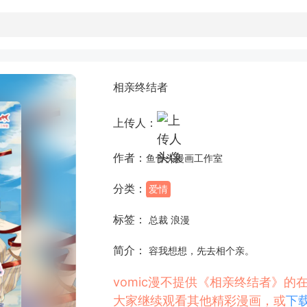
相亲终结者
上传人：
作者：
鱼骨头漫画工作室
分类：
爱情
标签：
总裁 浪漫
简介：
容我想想，先去相个亲。
vomic漫不提供《相亲终结者》
大家继续观看其他精彩漫画，或
下载