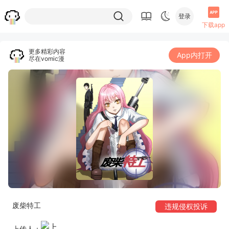
登录
下载app
更多精彩内容
App内打开
尽在vomic漫
废柴特工
违规侵权投诉
上传人：