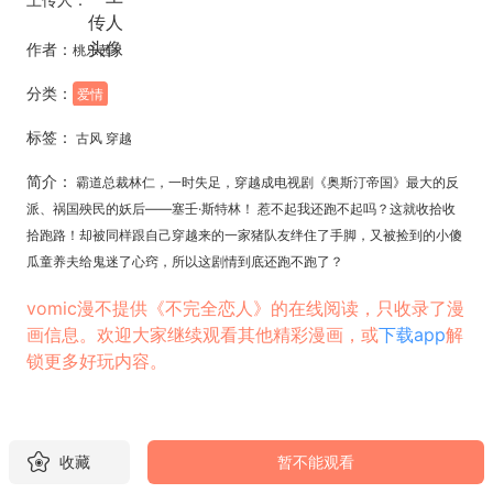
作者：
桃乐茜
分类：
爱情
标签：
古风 穿越
简介：
霸道总裁林仁，一时失足，穿越成电视剧《奥斯汀帝国》最大的反
派、祸国殃民的妖后——塞壬·斯特林！ 惹不起我还跑不起吗？这就收拾收
拾跑路！却被同样跟自己穿越来的一家猪队友绊住了手脚，又被捡到的小傻
瓜童养夫给鬼迷了心窍，所以这剧情到底还跑不跑了？
vomic漫不提供《不完全恋人》的在线阅读，只收录了漫
画信息。欢迎大家继续观看其他精彩漫画，或
下载app
解
锁更多好玩内容。
收藏
暂不能观看