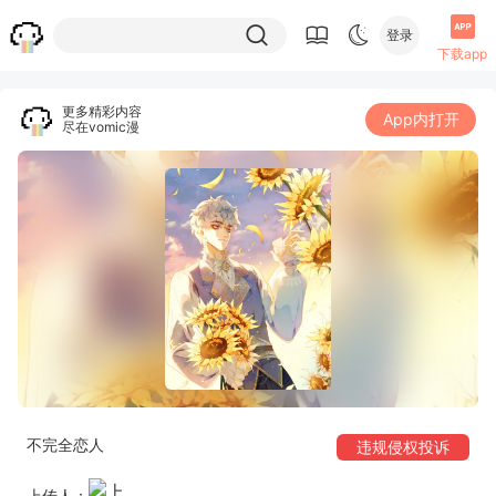
登录
下载app
更多精彩内容
App内打开
尽在vomic漫
不完全恋人
违规侵权投诉
上传人：