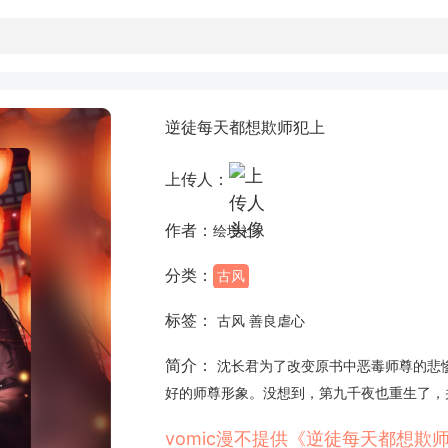
逆徒每天都想欺师犯上
上传人：
作者：
绘境社
分类：
古风
标签：
古风 善良虐心
简介：
沈长君为了改变原书中恶毒师尊的悲
好的师尊形象。没想到，第九千夜也重生了，
vomic漫不提供《逆徒每天都想