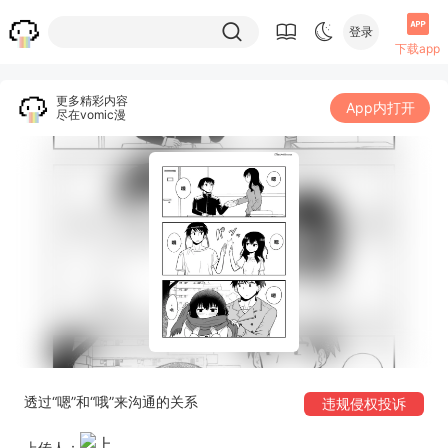
登录
下载app
更多精彩内容
App内打开
尽在vomic漫
透过“嗯”和“哦”来沟通的关系
违规侵权投诉
上传人：