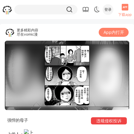
登录
下载app
更多精彩内容
App内打开
尽在vomic漫
强悍的母子
违规侵权投诉
上传人：