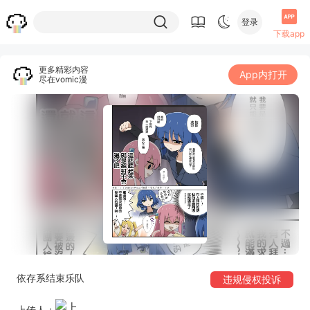
登录
下载app
更多精彩内容
App内打开
尽在vomic漫
依存系结束乐队
违规侵权投诉
上传人：