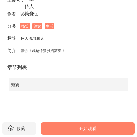
作者：
坂本しぐま
分类：
搞笑
治愈
生活
标签：
同人 孤独摇滚
简介：
豪赤！就这个孤独摇滚爽！
章节列表
短篇
收藏
开始观看