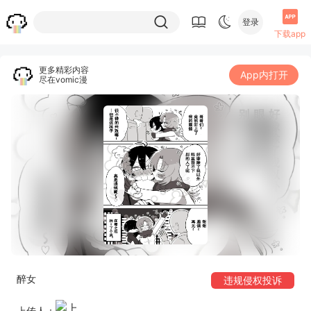
登录
下载app
更多精彩内容
App内打开
尽在vomic漫
醉女
违规侵权投诉
上传人：